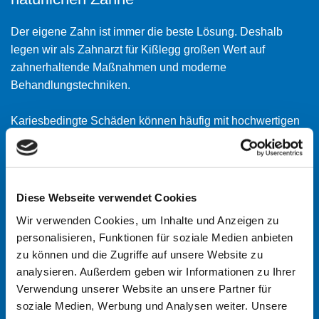
Der eigene Zahn ist immer die beste Lösung. Deshalb
legen wir als Zahnarzt für Kißlegg großen Wert auf
zahnerhaltende Maßnahmen und moderne
Behandlungstechniken.
Kariesbedingte Schäden können häufig mit hochwertigen
Füllungen versorgt werden, die sich optisch harmonisch in
das natürliche Zahnbild einfügen. Auch bei entzündeten
Zahnnerven kommen moderne Verfahren zum Einsatz, um
den betroffenen Zahn möglichst dauerhaft zu erhalten.
Diese Webseite verwendet Cookies
Wir verwenden Cookies, um Inhalte und Anzeigen zu
Durch präzise Diagnostik und sorgfältige
personalisieren, Funktionen für soziale Medien anbieten
Behandlungsschritte schaffen wir die Grundlage für
zu können und die Zugriffe auf unsere Website zu
langfristige Zahngesundheit. Gleichzeitig achten wir auf
analysieren. Außerdem geben wir Informationen zu Ihrer
eine möglichst angenehme und entspannte
Verwendung unserer Website an unsere Partner für
Behandlungssituation.
soziale Medien, Werbung und Analysen weiter. Unsere