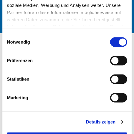
soziale Medien, Werbung und Analysen weiter. Unsere
Behandlung.
Partner führen diese Informationen möglicherweise mit
weiteren Daten zusammen, die Sie ihnen bereitgestellt
haben oder die sie im Rahmen Ihrer Nutzung der Dienste
gesammelt haben.
Einwilligungsauswahl
Notwendig
Präferenzen
Statistiken
Marketing
Details zeigen