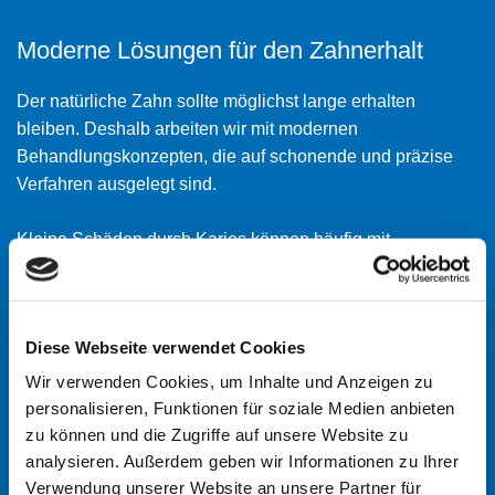
Moderne Lösungen für den Zahnerhalt
Der natürliche Zahn sollte möglichst lange erhalten
bleiben. Deshalb arbeiten wir mit modernen
Behandlungskonzepten, die auf schonende und präzise
Verfahren ausgelegt sind.
Kleine Schäden durch Karies können häufig mit
hochwertigen Füllungen behandelt werden, die sich
optisch harmonisch in das Zahnbild einfügen. Auch bei
Entzündungen im Inneren des Zahns kommen moderne
Diese Webseite verwendet Cookies
Methoden zum Einsatz, um den betroffenen Zahn
langfristig erhalten zu können.
Wir verwenden Cookies, um Inhalte und Anzeigen zu
personalisieren, Funktionen für soziale Medien anbieten
Durch eine sorgfältige Diagnostik und individuell
zu können und die Zugriffe auf unsere Website zu
abgestimmte Behandlungsschritte sorgen wir für
analysieren. Außerdem geben wir Informationen zu Ihrer
Verwendung unserer Website an unsere Partner für
nachhaltige Ergebnisse und eine möglichst angenehme